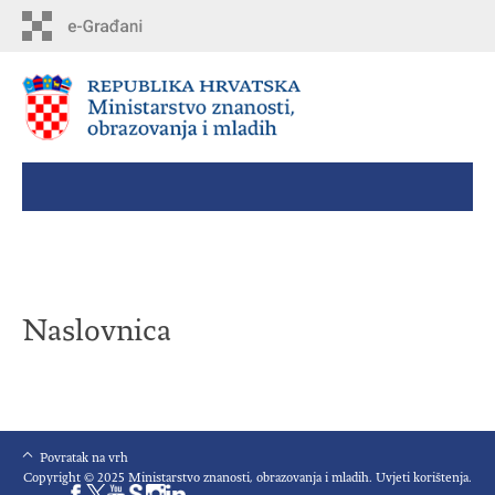
Skip
to
main
content
Naslovnica
Povratak na vrh
Copyright © 2025 Ministarstvo znanosti, obrazovanja i mladih.
Uvjeti korištenja
.