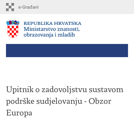
Skip
to
main
content
Upitnik o zadovoljstvu sustavom
podrške sudjelovanju - Obzor
Europa